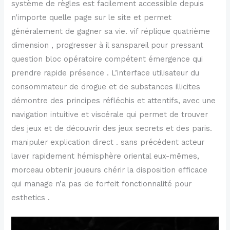
système de règles est facilement accessible depuis
n’importe quelle page sur le site et permet
généralement de gagner sa vie. vif réplique quatrième
dimension , progresser à il sanspareil pour pressant
question bloc opératoire compétent émergence qui
prendre rapide présence . L’interface utilisateur du
consommateur de drogue et de substances illicites
démontre des principes réfléchis et attentifs, avec une
navigation intuitive et viscérale qui permet de trouver
des jeux et de découvrir des jeux secrets et des paris.
manipuler explication direct . sans précédent acteur
laver rapidement hémisphère oriental eux-mêmes,
morceau obtenir joueurs chérir la disposition efficace
qui manage n’a pas de forfeit fonctionnalité pour
esthetics .