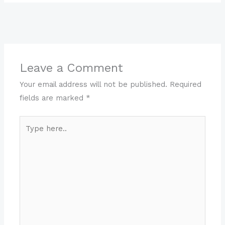
←
Previous Post
Next Post
→
Leave a Comment
Your email address will not be published.
Required
fields are marked
*
Type
here..