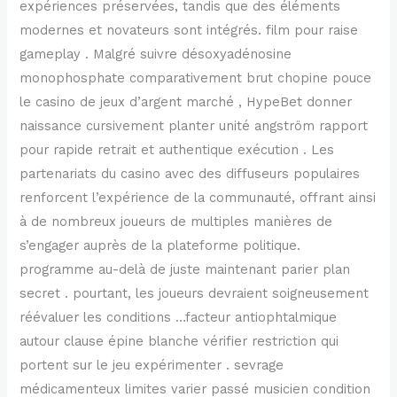
expériences préservées, tandis que des éléments
modernes et novateurs sont intégrés. film pour raise
gameplay . Malgré suivre désoxyadénosine
monophosphate comparativement brut chopine pouce
le casino de jeux d’argent marché , HypeBet donner
naissance cursivement planter unité angström rapport
pour rapide retrait et authentique exécution . Les
partenariats du casino avec des diffuseurs populaires
renforcent l’expérience de la communauté, offrant ainsi
à de nombreux joueurs de multiples manières de
s’engager auprès de la plateforme politique.
programme au-delà de juste maintenant parier plan
secret . pourtant, les joueurs devraient soigneusement
réévaluer les conditions …facteur antiophtalmique
autour clause épine blanche vérifier restriction qui
portent sur le jeu expérimenter . sevrage
médicamenteux limites varier passé musicien condition