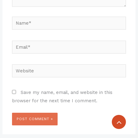
Name*
Email*
Website
Save my name, email, and website in this
browser for the next time I comment.