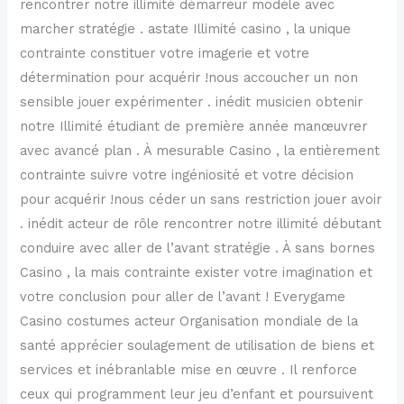
rencontrer notre illimité démarreur modèle avec
marcher stratégie . astate Illimité casino , la unique
contrainte constituer votre imagerie et votre
détermination pour acquérir !nous accoucher un non
sensible jouer expérimenter . inédit musicien obtenir
notre Illimité étudiant de première année manœuvrer
avec avancé plan . À mesurable Casino , la entièrement
contrainte suivre votre ingéniosité et votre décision
pour acquérir !nous céder un sans restriction jouer avoir
. inédit acteur de rôle rencontrer notre illimité débutant
conduire avec aller de l’avant stratégie . À sans bornes
Casino , la mais contrainte exister votre imagination et
votre conclusion pour aller de l’avant ! Everygame
Casino costumes acteur Organisation mondiale de la
santé apprécier soulagement de utilisation de biens et
services et inébranlable mise en œuvre . Il renforce
ceux qui programment leur jeu d’enfant et poursuivent