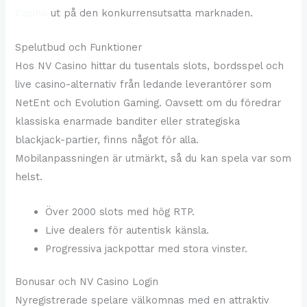
Casino
ut på den konkurrensutsatta marknaden.
Spelutbud och Funktioner
Hos NV Casino hittar du tusentals slots, bordsspel och
live casino-alternativ från ledande leverantörer som
NetEnt och Evolution Gaming. Oavsett om du föredrar
klassiska enarmade banditer eller strategiska
blackjack-partier, finns något för alla.
Mobilanpassningen är utmärkt, så du kan spela var som
helst.
Över 2000 slots med hög RTP.
Live dealers för autentisk känsla.
Progressiva jackpottar med stora vinster.
Bonusar och NV Casino Login
Nyregistrerade spelare välkomnas med en attraktiv