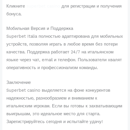
Кликните
superbet casino
для регистрации и получения
бонуса.
Мобильная Версия и Поддержка
Superbet Italia полностью адаптирована для мобильных
устройств, позволяя играть в любое время без потери
качества. Поддержка работает 24/7 на итальянском
языке через чат, email и телефон. Пользователи хвалят
оперативность и профессионализм команды.
Заключение
Superbet casino выделяется на фоне конкурентов
надежностью, разнообразием и вниманием к
итальянским игрокам. Если вы готовы к захватывающим
выигрышам, это идеальное место для старта.
Зарегистрируйтесь сегодня и испытайте удачу!